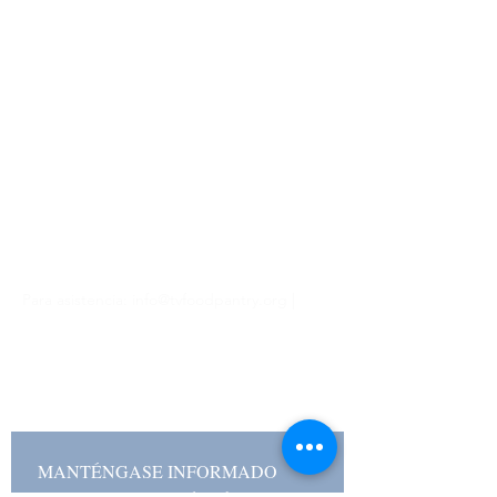
Horas
Lunes y miércoles
10 a. m. a 2 p. m.
5 p. m. - 8 p. m.
Martes, jueves, viernes
10 a. m. a 2 p. m.
Cerrado sábado y domingo
Para asistencia:
info@tvfoodpantry.org
|
(208) 354-1658
481 N Main St, Driggs, ID 83422 | Apartado
postal 518, Driggs, ID 83422
MANTÉNGASE INFORMADO